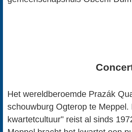
Concert
Het wereldberoemde Prazák Quart
schouwburg Ogterop te Meppel. 
kwartetcultuur" reist al sinds 19
Meppel bracht het kwartet een 