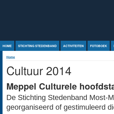
Jump to Content
HOME
STICHTING STEDENBAND
ACTIVITEITEN
FOTOBOEK
U bent hier
Home
Cultuur 2014
Meppel Culturele hoofdst
De Stichting Stedenband Most-Mep
georganiseerd of gestimuleerd di